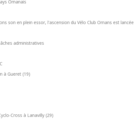
Pays Ornanais
ions son en plein essor, l'ascension du Vélo Club Ornans est lancée
tâches administratives
FC
 à Gueret (19)
clo-Cross à Lanavilly (29)